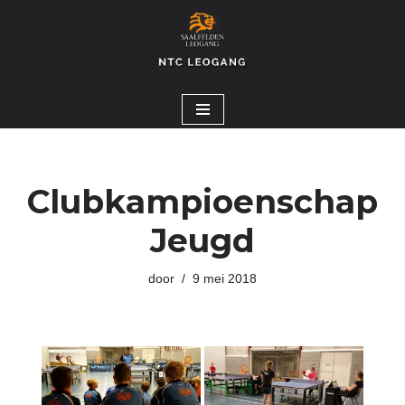
Ga
naar
de
inhoud
Clubkampioenschap
Jeugd
door
9 mei 2018