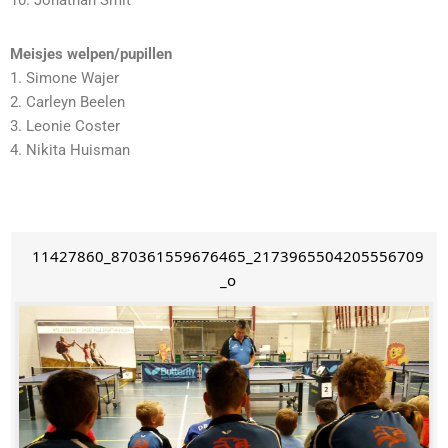
10. Jonathan Smit
Meisjes welpen/pupillen
1. Simone Wajer
2. Carleyn Beelen
3. Leonie Coster
4. Nikita Huisman
11427860_870361559676465_2173965504205556709
_o