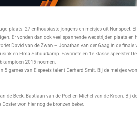
d plaats. 27 enthousiaste jongens en meisjes uit Nunspeet, El
ndigen. Er vonden dan ook veel spannende wedstrijden plaats en
voriet David van de Zwan – Jonathan van der Gaag in de finale 
eusink en Elma Schuurkamp. Favoriete en 1e klasse speelster Den
lubkampioen 2015 noemen.
 in 5 games van Elspeets talent Gerhard Smit. Bij de meisjes won
van de Beek, Bastiaan van de Poel en Michel van de Kroon. Bij
ie Coster won hier nog de bronzen beker.