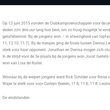
Op 13 juni 2015 vonden de Clubkampioenschappen voor de jeug
deden zo’n drie uur lang hun best, om zo hoog mogelijk te ei
getafeltennist. Bij de jongens won – in afwezigheid van topfa
11, 12-10, 11-7). Bij de meisje
s ging de finale tussen Denisa L
sterk voor haar opponent. Jonathan en Denisa mogen zich c
In de strijd voor de 3e plaats bij de jongens won Joost Gerrets
won van Lisa de Ruiter.
Winnaar bij de welpen jongens werd Rick Schilder voor Rinse 
Wajer te sterk voor voor Carleyn Beelen, 11-8, 11-6, 11-8. Leon
De eindstanden: